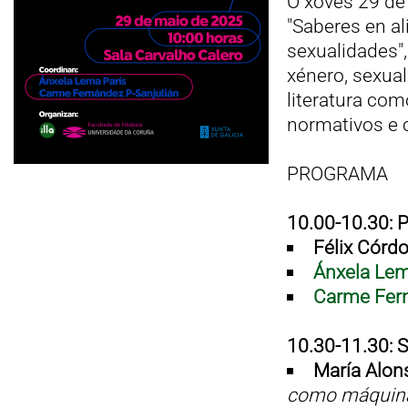
O xoves 29 de 
"Saberes en al
sexualidades"
xénero, sexual
literatura com
normativos e 
PROGRAMA
10.00-10.30:
Félix Córd
Ánxela Lem
Carme Fern
10.30-11.30: 
María Alon
como máquina r