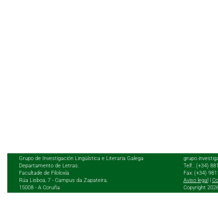
Grupo de Investigación Lingüística e Literaria Galega
grupo.investig
Departamento de Letras.
Telf.: (+34) 8
Facultade de Filoloxía
Fax: (+34) 98
Rúa Lisboa, 7 - Campus da Zapateira,
Aviso legal
|
Co
15008 - A Coruña
Copyright 202