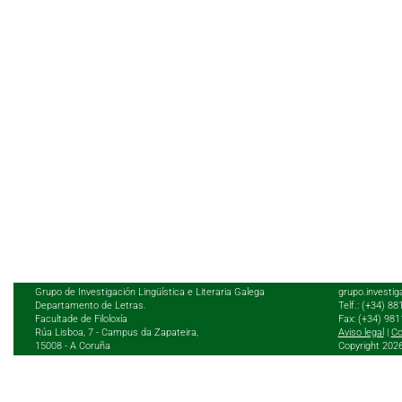
Grupo de Investigación Lingüística e Literaria Galega
grupo.investig
Departamento de Letras.
Telf.: (+34) 8
Facultade de Filoloxía
Fax: (+34) 98
Rúa Lisboa, 7 - Campus da Zapateira,
Aviso legal
|
Co
15008 - A Coruña
Copyright 202