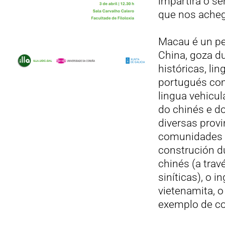
impartirá o se
que nos achega
Macau é un pe
China, goza du
históricas, lin
portugués com
lingua vehicul
do chinés e d
diversas provi
comunidades t
construción du
chinés (a trav
siníticas), o in
vietenamita, o
exemplo de con