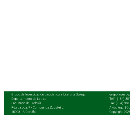
Grupo de Investigación Lingüística e Literaria Galega
grupo.investig
Departamento de Letras.
Telf.: (+34) 8
Facultade de Filoloxía
Fax: (+34) 98
Rúa Lisboa, 7 - Campus da Zapateira,
Aviso legal
|
Co
15008 - A Coruña
Copyright 202