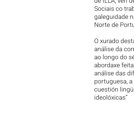
de ILLA, vén d
Sociais co tra
galeguidade na
Norte de Portu
O xurado desta
análise da co
ao longo do s
abordaxe feita
análise das di
portuguesa, a 
cuestión lingü
ideolóxicas”