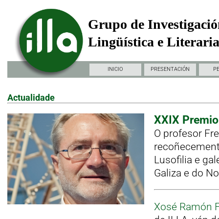
Grupo de Investigació
Lingüística e Literari
INICIO
PRESENTACIÓN
P
Actualidade
XXIX Premio 
O profesor Fr
recoñecemento
Lusofilia e ga
Galiza e do No
Xosé Ramón F