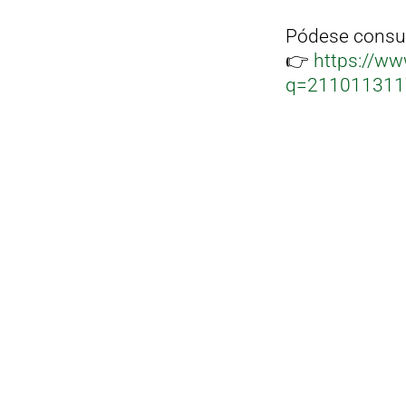
Pódese consult
👉
https://ww
q=2110113117