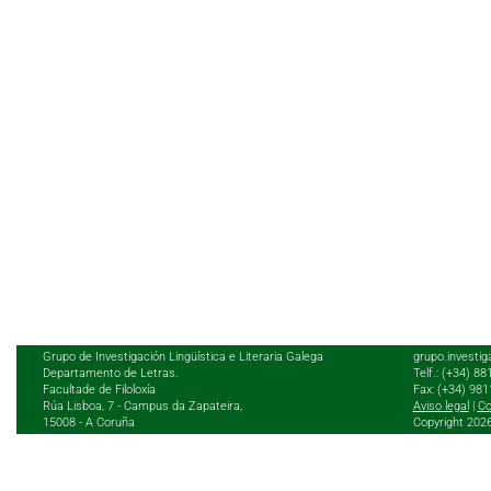
Grupo de Investigación Lingüística e Literaria Galega
grupo.investig
Departamento de Letras.
Telf.: (+34) 8
Facultade de Filoloxía
Fax: (+34) 98
Rúa Lisboa, 7 - Campus da Zapateira,
Aviso legal
|
Co
15008 - A Coruña
Copyright 202