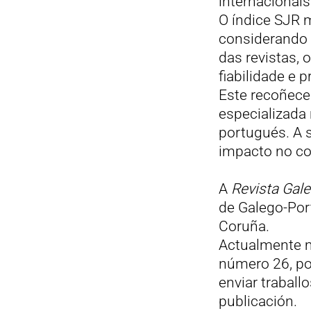
internacionais 
O índice SJR m
considerando 
das revistas, 
fiabilidade e p
Este recoñecem
especializada 
portugués. A 
impacto no co
A
Revista Gale
de Galego-Por
Coruña.
Actualmente m
número 26, pol
enviar traball
publicación.