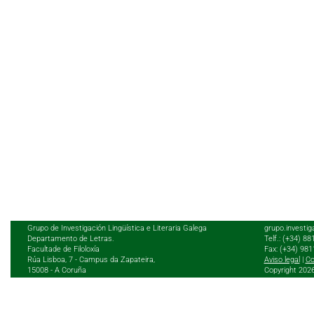
Grupo de Investigación Lingüística e Literaria Galega
grupo.investig
Departamento de Letras.
Telf.: (+34) 8
Facultade de Filoloxía
Fax: (+34) 98
Rúa Lisboa, 7 - Campus da Zapateira,
Aviso legal
|
Co
15008 - A Coruña
Copyright 202