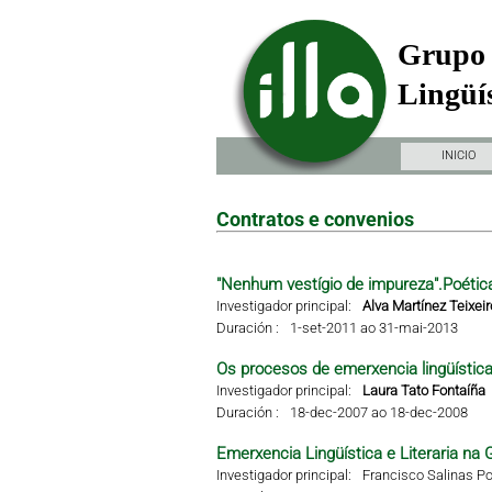
Grupo 
Lingüís
INICIO
Contratos e convenios
"Nenhum vestígio de impureza".Poétic
Investigador principal:
Alva Martínez Teixeir
Duración :
1-set-2011 ao 31-mai-2013
Os procesos de emerxencia lingüística 
Investigador principal:
Laura Tato Fontaíña
Duración :
18-dec-2007 ao 18-dec-2008
Emerxencia Lingüística e Literaria na G
Investigador principal:
Francisco Salinas Po