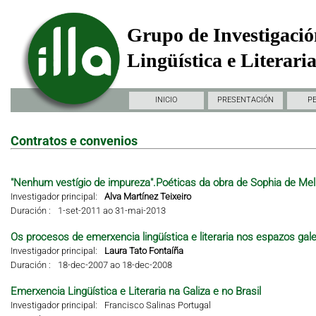
Grupo de Investigació
Lingüística e Literari
INICIO
PRESENTACIÓN
P
Contratos e convenios
"Nenhum vestígio de impureza".Poéticas da obra de Sophia de Mel
Investigador principal:
Alva Martínez Teixeiro
Duración :
1-set-2011 ao 31-mai-2013
Os procesos de emerxencia lingüística e literaria nos espazos gal
Investigador principal:
Laura Tato Fontaíña
Duración :
18-dec-2007 ao 18-dec-2008
Emerxencia Lingüística e Literaria na Galiza e no Brasil
Investigador principal:
Francisco Salinas Portugal