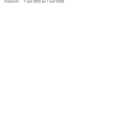
Duración :
1-out-2002 ao 1-out-2003