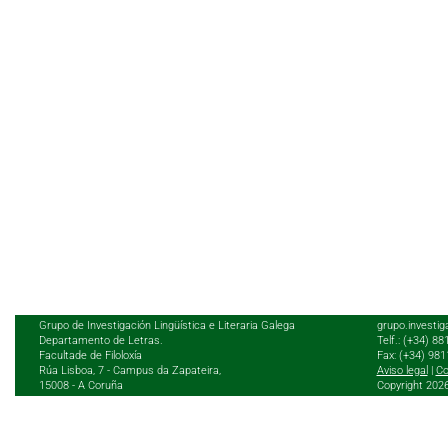
Grupo de Investigación Lingüística e Literaria Galega
grupo.investig
Departamento de Letras.
Telf.: (+34) 8
Facultade de Filoloxía
Fax: (+34) 98
Rúa Lisboa, 7 - Campus da Zapateira,
Aviso legal
|
Co
15008 - A Coruña
Copyright 202