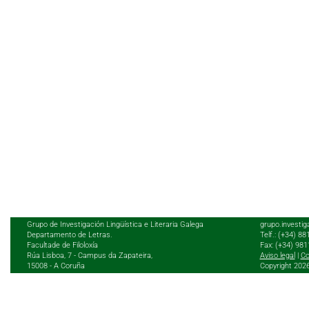
Grupo de Investigación Lingüística e Literaria Galega
grupo.investig
Departamento de Letras.
Telf.: (+34) 8
Facultade de Filoloxía
Fax: (+34) 98
Rúa Lisboa, 7 - Campus da Zapateira,
Aviso legal
|
Co
15008 - A Coruña
Copyright 202