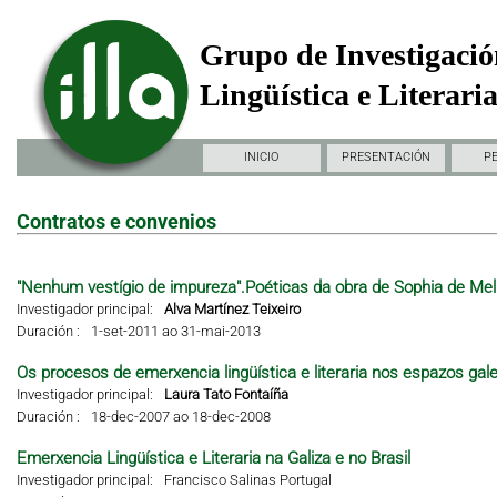
Grupo de Investigació
Lingüística e Literari
INICIO
PRESENTACIÓN
P
Contratos e convenios
"Nenhum vestígio de impureza".Poéticas da obra de Sophia de Mel
Investigador principal:
Alva Martínez Teixeiro
Duración :
1-set-2011 ao 31-mai-2013
Os procesos de emerxencia lingüística e literaria nos espazos gal
Investigador principal:
Laura Tato Fontaíña
Duración :
18-dec-2007 ao 18-dec-2008
Emerxencia Lingüística e Literaria na Galiza e no Brasil
Investigador principal:
Francisco Salinas Portugal