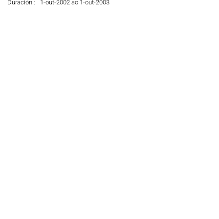
Duración :
1-out-2002 ao 1-out-2003