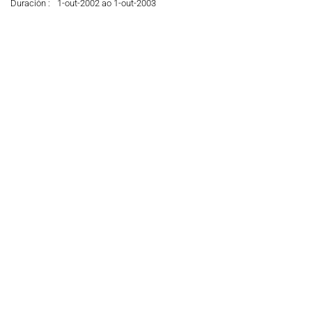
Duración :
1-out-2002 ao 1-out-2003