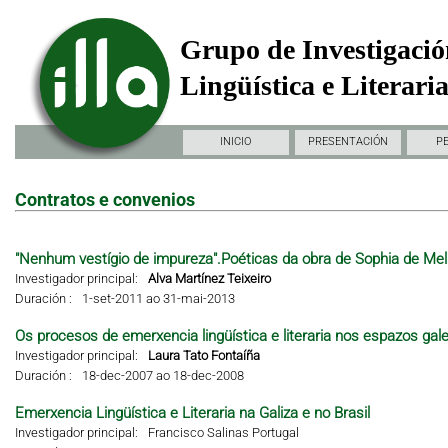
Grupo de Investigació
Lingüística e Literari
INICIO
PRESENTACIÓN
P
Contratos e convenios
"Nenhum vestígio de impureza".Poéticas da obra de Sophia de Mel
Investigador principal:
Alva Martínez Teixeiro
Duración :
1-set-2011 ao 31-mai-2013
Os procesos de emerxencia lingüística e literaria nos espazos gal
Investigador principal:
Laura Tato Fontaíña
Duración :
18-dec-2007 ao 18-dec-2008
Emerxencia Lingüística e Literaria na Galiza e no Brasil
Investigador principal:
Francisco Salinas Portugal