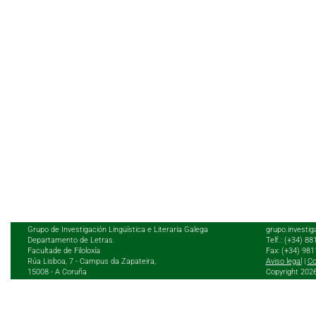
Grupo de Investigación Lingüística e Literaria Galega
grupo.investig
Departamento de Letras.
Telf.: (+34) 8
Facultade de Filoloxía
Fax: (+34) 98
Rúa Lisboa, 7 - Campus da Zapateira,
Aviso legal
|
Co
15008 - A Coruña
Copyright 202