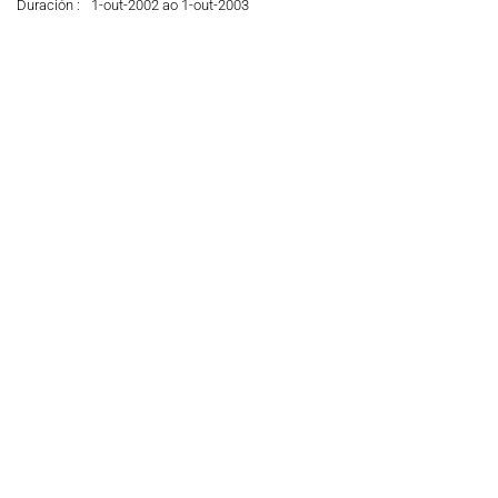
Duración :
1-out-2002 ao 1-out-2003