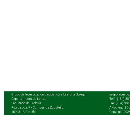
Grupo de Investigación Lingüística e Literaria Galega
grupo.investig
Departamento de Letras.
Telf.: (+34) 8
Facultade de Filoloxía
Fax: (+34) 98
Rúa Lisboa, 7 - Campus da Zapateira,
Aviso legal
|
Co
15008 - A Coruña
Copyright 202