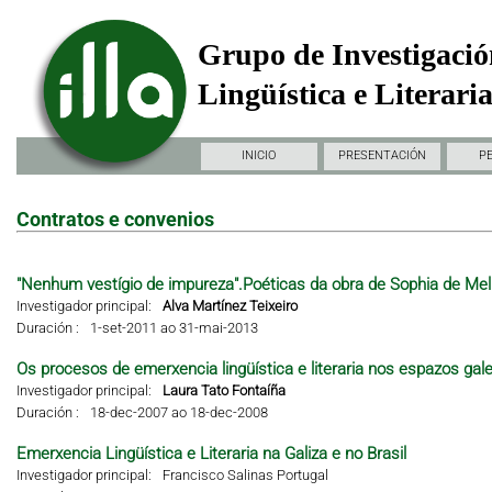
Grupo de Investigació
Lingüística e Literari
INICIO
PRESENTACIÓN
P
Contratos e convenios
"Nenhum vestígio de impureza".Poéticas da obra de Sophia de Mel
Investigador principal:
Alva Martínez Teixeiro
Duración :
1-set-2011 ao 31-mai-2013
Os procesos de emerxencia lingüística e literaria nos espazos gal
Investigador principal:
Laura Tato Fontaíña
Duración :
18-dec-2007 ao 18-dec-2008
Emerxencia Lingüística e Literaria na Galiza e no Brasil
Investigador principal:
Francisco Salinas Portugal