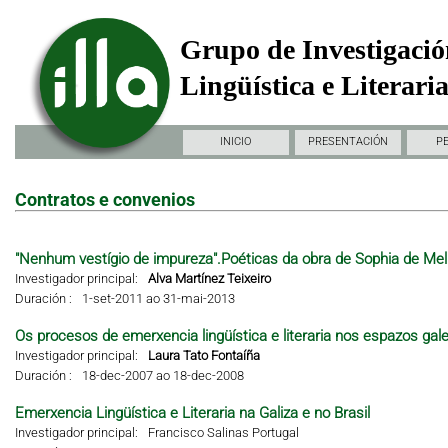
Grupo de Investigació
Lingüística e Literari
INICIO
PRESENTACIÓN
P
Contratos e convenios
"Nenhum vestígio de impureza".Poéticas da obra de Sophia de Mel
Investigador principal:
Alva Martínez Teixeiro
Duración :
1-set-2011 ao 31-mai-2013
Os procesos de emerxencia lingüística e literaria nos espazos gal
Investigador principal:
Laura Tato Fontaíña
Duración :
18-dec-2007 ao 18-dec-2008
Emerxencia Lingüística e Literaria na Galiza e no Brasil
Investigador principal:
Francisco Salinas Portugal