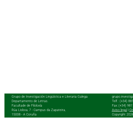
Grupo de Investigación Lingüística e Literaria Galega
grupo.investig
Departamento de Letras.
Telf.: (+34) 8
Facultade de Filoloxía
Fax: (+34) 98
Rúa Lisboa, 7 - Campus da Zapateira,
Aviso legal
|
Co
15008 - A Coruña
Copyright 202