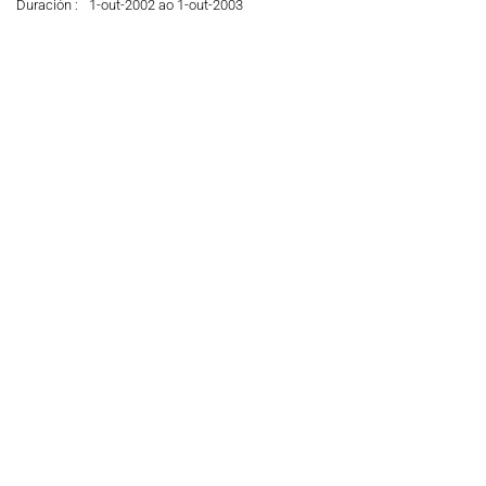
Duración :
1-out-2002 ao 1-out-2003