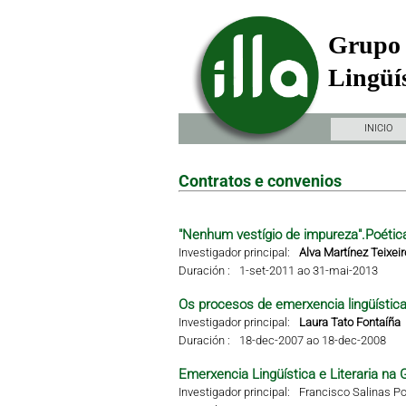
Grupo 
Lingüís
INICIO
Contratos e convenios
"Nenhum vestígio de impureza".Poétic
Investigador principal:
Alva Martínez Teixeir
Duración :
1-set-2011 ao 31-mai-2013
Os procesos de emerxencia lingüística 
Investigador principal:
Laura Tato Fontaíña
Duración :
18-dec-2007 ao 18-dec-2008
Emerxencia Lingüística e Literaria na G
Investigador principal:
Francisco Salinas Po