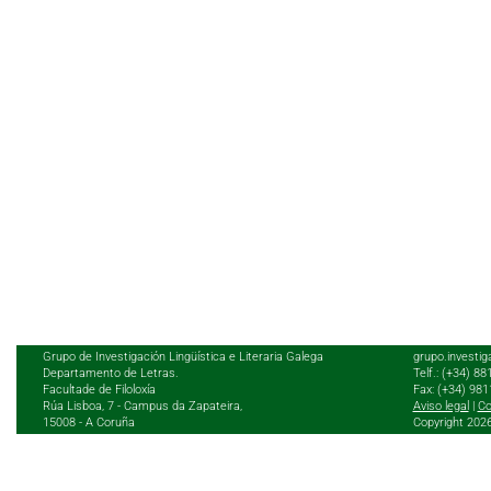
Grupo de Investigación Lingüística e Literaria Galega
grupo.investig
Departamento de Letras.
Telf.: (+34) 8
Facultade de Filoloxía
Fax: (+34) 98
Rúa Lisboa, 7 - Campus da Zapateira,
Aviso legal
|
Co
15008 - A Coruña
Copyright 202