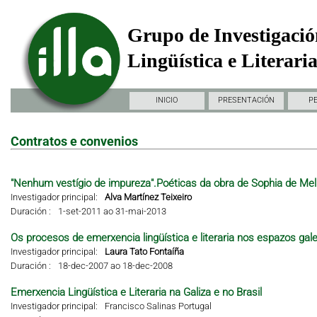
Grupo de Investigació
Lingüística e Literari
INICIO
PRESENTACIÓN
P
Contratos e convenios
"Nenhum vestígio de impureza".Poéticas da obra de Sophia de Mel
Investigador principal:
Alva Martínez Teixeiro
Duración :
1-set-2011 ao 31-mai-2013
Os procesos de emerxencia lingüística e literaria nos espazos gal
Investigador principal:
Laura Tato Fontaíña
Duración :
18-dec-2007 ao 18-dec-2008
Emerxencia Lingüística e Literaria na Galiza e no Brasil
Investigador principal:
Francisco Salinas Portugal