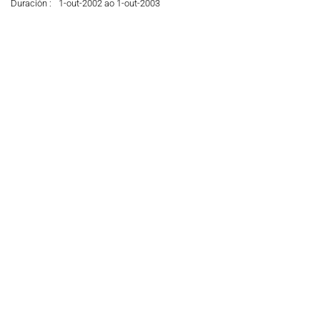
Duración :
1-out-2002 ao 1-out-2003