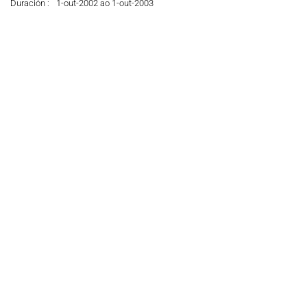
Duración :
1-out-2002 ao 1-out-2003