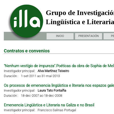
Grupo de Investigació
Lingüística e Literari
INICIO
PRESENTACIÓN
P
Contratos e convenios
"Nenhum vestígio de impureza".Poéticas da obra de Sophia de Mel
Investigador principal:
Alva Martínez Teixeiro
Duración :
1-set-2011 ao 31-mai-2013
Os procesos de emerxencia lingüística e literaria nos espazos gal
Investigador principal:
Laura Tato Fontaíña
Duración :
18-dec-2007 ao 18-dec-2008
Emerxencia Lingüística e Literaria na Galiza e no Brasil
Investigador principal:
Francisco Salinas Portugal