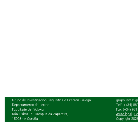
Grupo de Investigación Lingüística e Literaria Galega
grupo.investig
Departamento de Letras.
Telf.: (+34) 8
Facultade de Filoloxía
Fax: (+34) 98
Rúa Lisboa, 7 - Campus da Zapateira,
Aviso legal
|
Co
15008 - A Coruña
Copyright 202