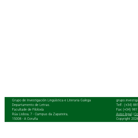
Grupo de Investigación Lingüística e Literaria Galega
grupo.investig
Departamento de Letras.
Telf.: (+34) 8
Facultade de Filoloxía
Fax: (+34) 98
Rúa Lisboa, 7 - Campus da Zapateira,
Aviso legal
|
Co
15008 - A Coruña
Copyright 202