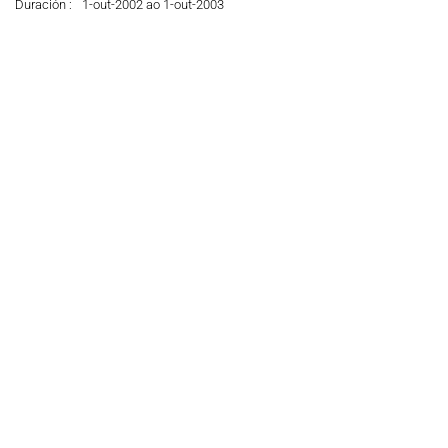
Duración :
1-out-2002 ao 1-out-2003