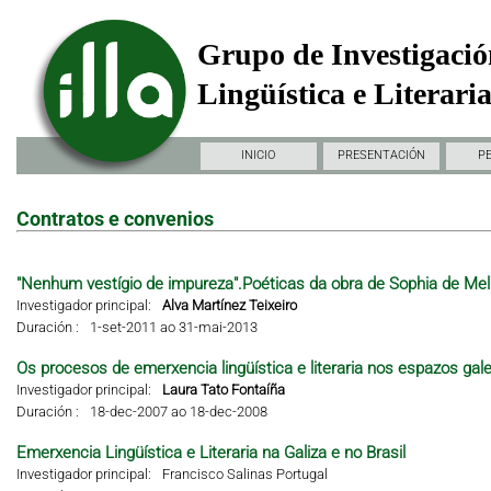
Grupo de Investigació
Lingüística e Literari
INICIO
PRESENTACIÓN
P
Contratos e convenios
"Nenhum vestígio de impureza".Poéticas da obra de Sophia de Mel
Investigador principal:
Alva Martínez Teixeiro
Duración :
1-set-2011 ao 31-mai-2013
Os procesos de emerxencia lingüística e literaria nos espazos gal
Investigador principal:
Laura Tato Fontaíña
Duración :
18-dec-2007 ao 18-dec-2008
Emerxencia Lingüística e Literaria na Galiza e no Brasil
Investigador principal:
Francisco Salinas Portugal