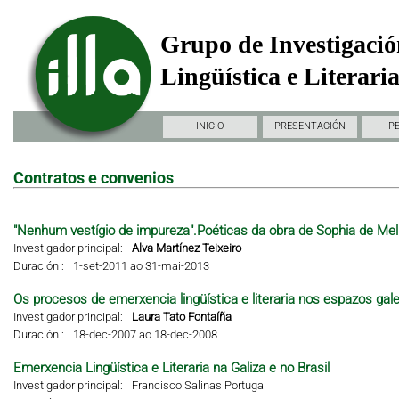
Grupo de Investigació
Lingüística e Literari
INICIO
PRESENTACIÓN
P
Contratos e convenios
"Nenhum vestígio de impureza".Poéticas da obra de Sophia de Mel
Investigador principal:
Alva Martínez Teixeiro
Duración :
1-set-2011 ao 31-mai-2013
Os procesos de emerxencia lingüística e literaria nos espazos gal
Investigador principal:
Laura Tato Fontaíña
Duración :
18-dec-2007 ao 18-dec-2008
Emerxencia Lingüística e Literaria na Galiza e no Brasil
Investigador principal:
Francisco Salinas Portugal