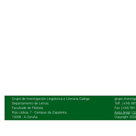
Grupo de Investigación Lingüística e Literaria Galega
grupo.investig
Departamento de Letras.
Telf.: (+34) 8
Facultade de Filoloxía
Fax: (+34) 98
Rúa Lisboa, 7 - Campus da Zapateira,
Aviso legal
|
Co
15008 - A Coruña
Copyright 202