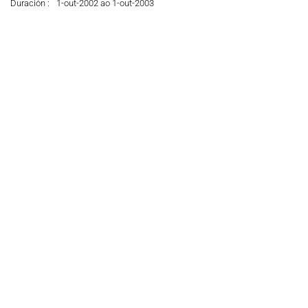
Duración :
1-out-2002 ao 1-out-2003