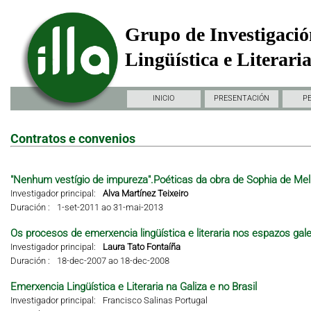
Grupo de Investigació
Lingüística e Literari
INICIO
PRESENTACIÓN
P
Contratos e convenios
"Nenhum vestígio de impureza".Poéticas da obra de Sophia de Mel
Investigador principal:
Alva Martínez Teixeiro
Duración :
1-set-2011 ao 31-mai-2013
Os procesos de emerxencia lingüística e literaria nos espazos gal
Investigador principal:
Laura Tato Fontaíña
Duración :
18-dec-2007 ao 18-dec-2008
Emerxencia Lingüística e Literaria na Galiza e no Brasil
Investigador principal:
Francisco Salinas Portugal