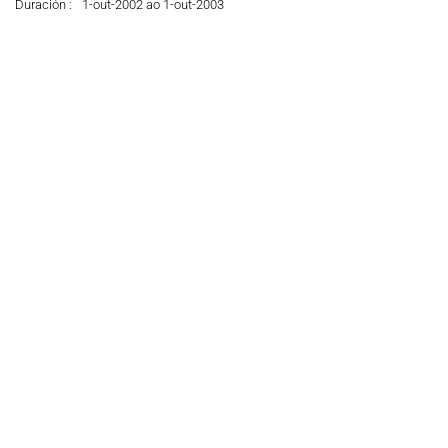
Duración :
1-out-2002 ao 1-out-2003