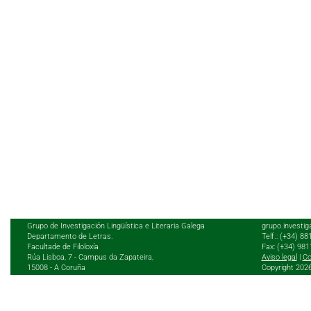
Grupo de Investigación Lingüística e Literaria Galega
grupo.investig
Departamento de Letras.
Telf.: (+34) 8
Facultade de Filoloxía
Fax: (+34) 98
Rúa Lisboa, 7 - Campus da Zapateira,
Aviso legal
|
Co
15008 - A Coruña
Copyright 202