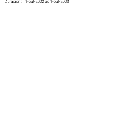
Duración :
1-out-2002 ao 1-out-2003