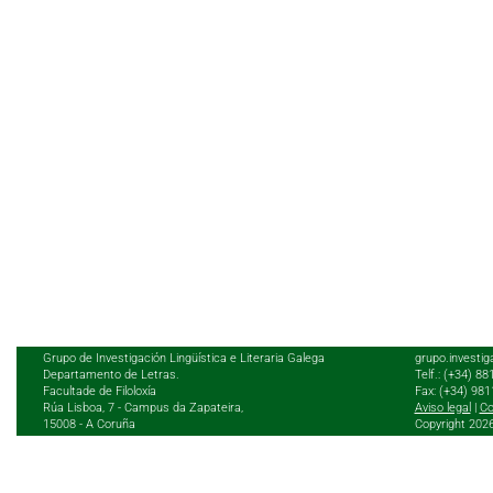
Grupo de Investigación Lingüística e Literaria Galega
grupo.investig
Departamento de Letras.
Telf.: (+34) 8
Facultade de Filoloxía
Fax: (+34) 98
Rúa Lisboa, 7 - Campus da Zapateira,
Aviso legal
|
Co
15008 - A Coruña
Copyright 202