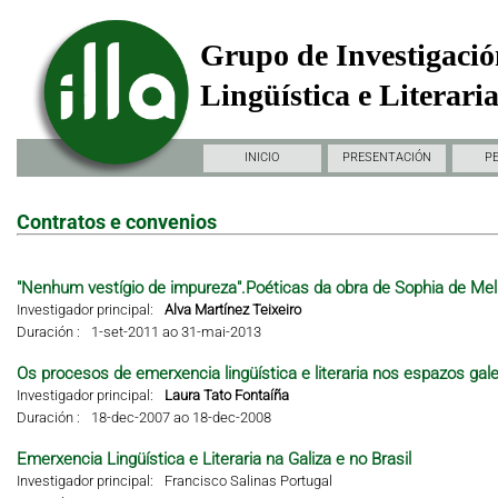
Grupo de Investigació
Lingüística e Literari
INICIO
PRESENTACIÓN
P
Contratos e convenios
"Nenhum vestígio de impureza".Poéticas da obra de Sophia de Mel
Investigador principal:
Alva Martínez Teixeiro
Duración :
1-set-2011 ao 31-mai-2013
Os procesos de emerxencia lingüística e literaria nos espazos gal
Investigador principal:
Laura Tato Fontaíña
Duración :
18-dec-2007 ao 18-dec-2008
Emerxencia Lingüística e Literaria na Galiza e no Brasil
Investigador principal:
Francisco Salinas Portugal