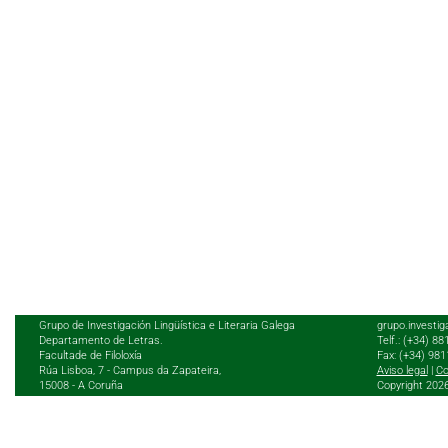
Grupo de Investigación Lingüística e Literaria Galega
grupo.investig
Departamento de Letras.
Telf.: (+34) 8
Facultade de Filoloxía
Fax: (+34) 98
Rúa Lisboa, 7 - Campus da Zapateira,
Aviso legal
|
Co
15008 - A Coruña
Copyright 202