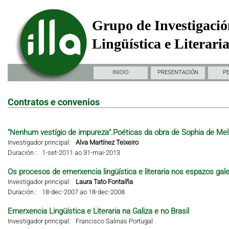
Grupo de Investigació
Lingüística e Literari
INICIO
PRESENTACIÓN
P
Contratos e convenios
"Nenhum vestígio de impureza".Poéticas da obra de Sophia de Mel
Investigador principal:
Alva Martínez Teixeiro
Duración :
1-set-2011 ao 31-mai-2013
Os procesos de emerxencia lingüística e literaria nos espazos gal
Investigador principal:
Laura Tato Fontaíña
Duración :
18-dec-2007 ao 18-dec-2008
Emerxencia Lingüística e Literaria na Galiza e no Brasil
Investigador principal:
Francisco Salinas Portugal