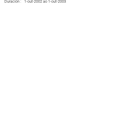
Duración :
1-out-2002 ao 1-out-2003