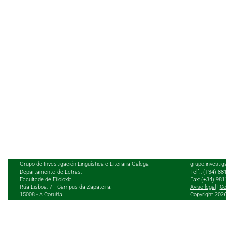
Grupo de Investigación Lingüística e Literaria Galega
grupo.investig
Departamento de Letras.
Telf.: (+34) 8
Facultade de Filoloxía
Fax: (+34) 98
Rúa Lisboa, 7 - Campus da Zapateira,
Aviso legal
|
Co
15008 - A Coruña
Copyright 202