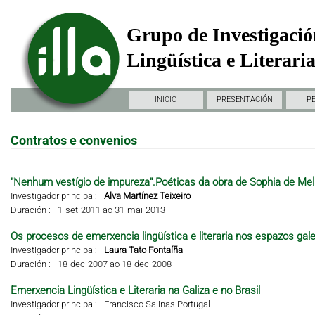
Grupo de Investigació
Lingüística e Literari
INICIO
PRESENTACIÓN
P
Contratos e convenios
"Nenhum vestígio de impureza".Poéticas da obra de Sophia de Mel
Investigador principal:
Alva Martínez Teixeiro
Duración :
1-set-2011 ao 31-mai-2013
Os procesos de emerxencia lingüística e literaria nos espazos gal
Investigador principal:
Laura Tato Fontaíña
Duración :
18-dec-2007 ao 18-dec-2008
Emerxencia Lingüística e Literaria na Galiza e no Brasil
Investigador principal:
Francisco Salinas Portugal