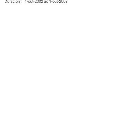
Duración :
1-out-2002 ao 1-out-2003