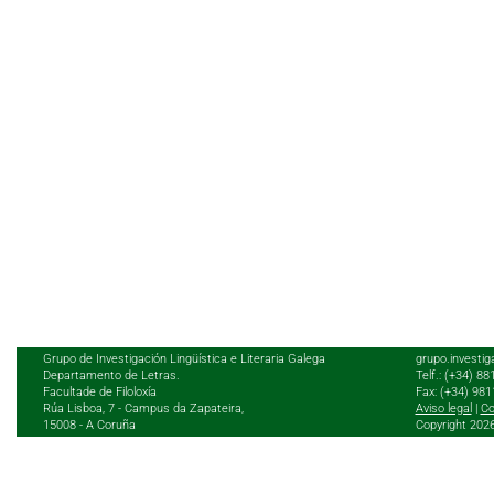
Grupo de Investigación Lingüística e Literaria Galega
grupo.investig
Departamento de Letras.
Telf.: (+34) 8
Facultade de Filoloxía
Fax: (+34) 98
Rúa Lisboa, 7 - Campus da Zapateira,
Aviso legal
|
Co
15008 - A Coruña
Copyright 202