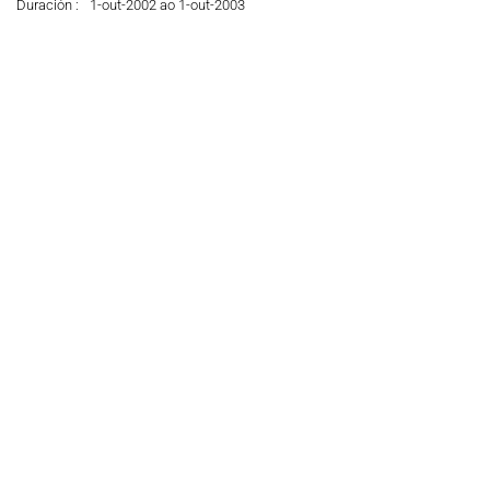
Duración :
1-out-2002 ao 1-out-2003