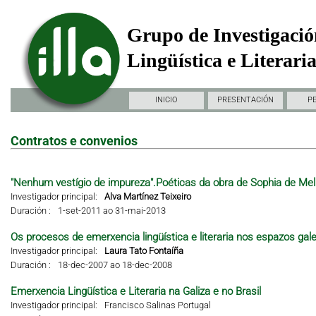
Grupo de Investigació
Lingüística e Literari
INICIO
PRESENTACIÓN
P
Contratos e convenios
"Nenhum vestígio de impureza".Poéticas da obra de Sophia de Mel
Investigador principal:
Alva Martínez Teixeiro
Duración :
1-set-2011 ao 31-mai-2013
Os procesos de emerxencia lingüística e literaria nos espazos gal
Investigador principal:
Laura Tato Fontaíña
Duración :
18-dec-2007 ao 18-dec-2008
Emerxencia Lingüística e Literaria na Galiza e no Brasil
Investigador principal:
Francisco Salinas Portugal