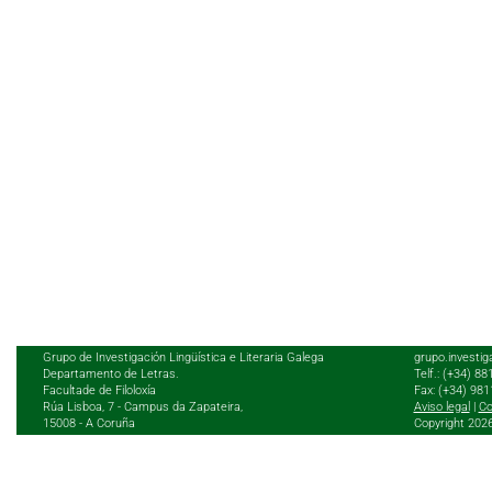
Grupo de Investigación Lingüística e Literaria Galega
grupo.investig
Departamento de Letras.
Telf.: (+34) 8
Facultade de Filoloxía
Fax: (+34) 98
Rúa Lisboa, 7 - Campus da Zapateira,
Aviso legal
|
Co
15008 - A Coruña
Copyright 202