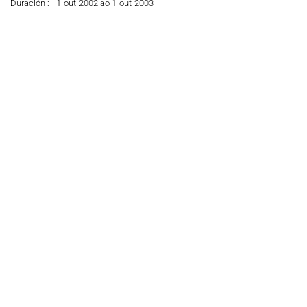
Duración :
1-out-2002 ao 1-out-2003