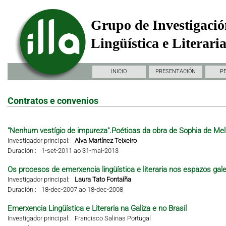
Grupo de Investigació
Lingüística e Literari
INICIO
PRESENTACIÓN
P
Contratos e convenios
"Nenhum vestígio de impureza".Poéticas da obra de Sophia de Mel
Investigador principal:
Alva Martínez Teixeiro
Duración :
1-set-2011 ao 31-mai-2013
Os procesos de emerxencia lingüística e literaria nos espazos gal
Investigador principal:
Laura Tato Fontaíña
Duración :
18-dec-2007 ao 18-dec-2008
Emerxencia Lingüística e Literaria na Galiza e no Brasil
Investigador principal:
Francisco Salinas Portugal