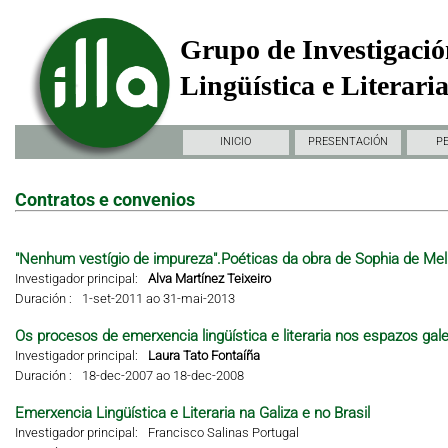
Grupo de Investigació
Lingüística e Literari
INICIO
PRESENTACIÓN
P
Contratos e convenios
"Nenhum vestígio de impureza".Poéticas da obra de Sophia de Mel
Investigador principal:
Alva Martínez Teixeiro
Duración :
1-set-2011 ao 31-mai-2013
Os procesos de emerxencia lingüística e literaria nos espazos gal
Investigador principal:
Laura Tato Fontaíña
Duración :
18-dec-2007 ao 18-dec-2008
Emerxencia Lingüística e Literaria na Galiza e no Brasil
Investigador principal:
Francisco Salinas Portugal