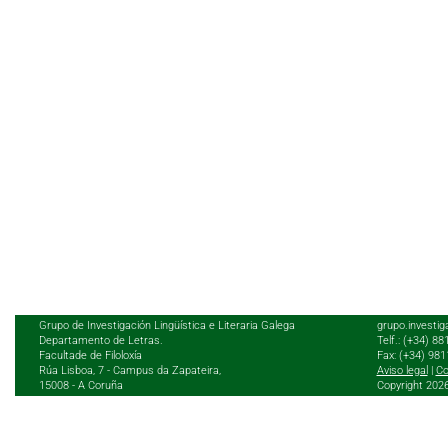
Grupo de Investigación Lingüística e Literaria Galega
grupo.investig
Departamento de Letras.
Telf.: (+34) 8
Facultade de Filoloxía
Fax: (+34) 98
Rúa Lisboa, 7 - Campus da Zapateira,
Aviso legal
|
Co
15008 - A Coruña
Copyright 202