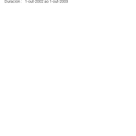
Duración :
1-out-2002 ao 1-out-2003