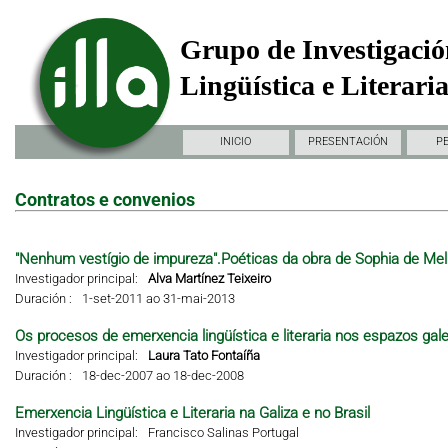
Grupo de Investigació
Lingüística e Literari
INICIO
PRESENTACIÓN
P
Contratos e convenios
"Nenhum vestígio de impureza".Poéticas da obra de Sophia de Mel
Investigador principal:
Alva Martínez Teixeiro
Duración :
1-set-2011 ao 31-mai-2013
Os procesos de emerxencia lingüística e literaria nos espazos gal
Investigador principal:
Laura Tato Fontaíña
Duración :
18-dec-2007 ao 18-dec-2008
Emerxencia Lingüística e Literaria na Galiza e no Brasil
Investigador principal:
Francisco Salinas Portugal