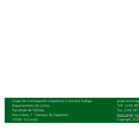
Grupo de Investigación Lingüística e Literaria Galega
grupo.investig
Departamento de Letras.
Telf.: (+34) 8
Facultade de Filoloxía
Fax: (+34) 98
Rúa Lisboa, 7 - Campus da Zapateira,
Aviso legal
|
Co
15008 - A Coruña
Copyright 202