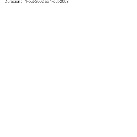
Duración :
1-out-2002 ao 1-out-2003