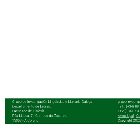
Grupo de Investigación Lingüística e Literaria Galega
grupo.investig
Departamento de Letras.
Telf.: (+34) 8
Facultade de Filoloxía
Fax: (+34) 98
Rúa Lisboa, 7 - Campus da Zapateira,
Aviso legal
|
Co
15008 - A Coruña
Copyright 202