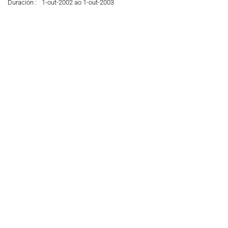
Duración :
1-out-2002 ao 1-out-2003