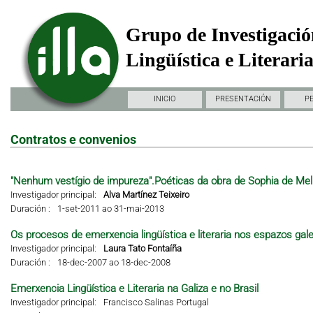
Grupo de Investigació
Lingüística e Literari
INICIO
PRESENTACIÓN
P
Contratos e convenios
"Nenhum vestígio de impureza".Poéticas da obra de Sophia de Mel
Investigador principal:
Alva Martínez Teixeiro
Duración :
1-set-2011 ao 31-mai-2013
Os procesos de emerxencia lingüística e literaria nos espazos gal
Investigador principal:
Laura Tato Fontaíña
Duración :
18-dec-2007 ao 18-dec-2008
Emerxencia Lingüística e Literaria na Galiza e no Brasil
Investigador principal:
Francisco Salinas Portugal