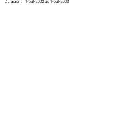
Duración :
1-out-2002 ao 1-out-2003