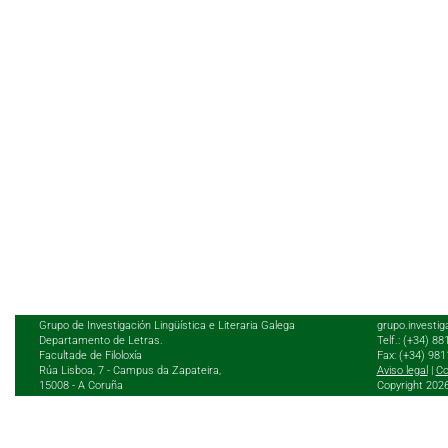
Grupo de Investigación Lingüística e Literaria Galega
grupo.investig
Departamento de Letras.
Telf.: (+34) 8
Facultade de Filoloxía
Fax: (+34) 98
Rúa Lisboa, 7 - Campus da Zapateira,
Aviso legal
|
Co
15008 - A Coruña
Copyright 202