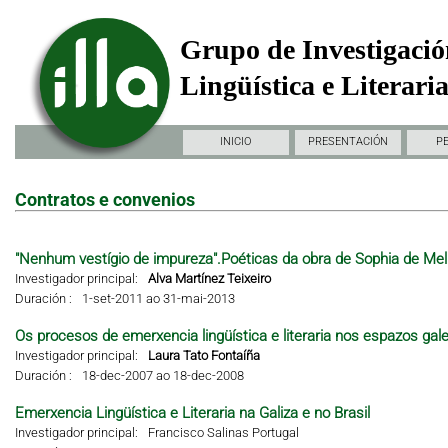
Grupo de Investigació
Lingüística e Literari
INICIO
PRESENTACIÓN
P
Contratos e convenios
"Nenhum vestígio de impureza".Poéticas da obra de Sophia de Mel
Investigador principal:
Alva Martínez Teixeiro
Duración :
1-set-2011 ao 31-mai-2013
Os procesos de emerxencia lingüística e literaria nos espazos gal
Investigador principal:
Laura Tato Fontaíña
Duración :
18-dec-2007 ao 18-dec-2008
Emerxencia Lingüística e Literaria na Galiza e no Brasil
Investigador principal:
Francisco Salinas Portugal