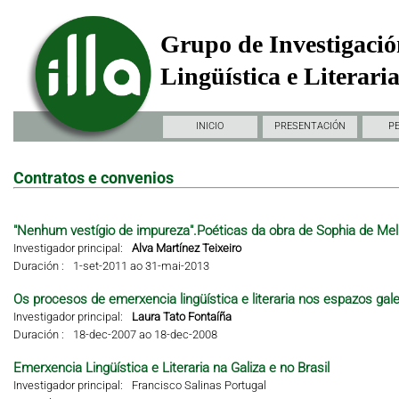
Grupo de Investigació
Lingüística e Literari
INICIO
PRESENTACIÓN
P
Contratos e convenios
"Nenhum vestígio de impureza".Poéticas da obra de Sophia de Mel
Investigador principal:
Alva Martínez Teixeiro
Duración :
1-set-2011 ao 31-mai-2013
Os procesos de emerxencia lingüística e literaria nos espazos gal
Investigador principal:
Laura Tato Fontaíña
Duración :
18-dec-2007 ao 18-dec-2008
Emerxencia Lingüística e Literaria na Galiza e no Brasil
Investigador principal:
Francisco Salinas Portugal