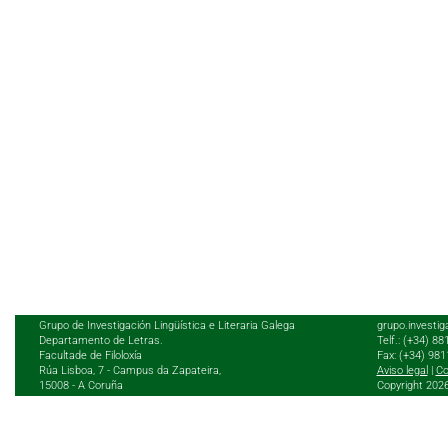
Grupo de Investigación Lingüística e Literaria Galega
grupo.investig
Departamento de Letras.
Telf.: (+34) 8
Facultade de Filoloxía
Fax: (+34) 98
Rúa Lisboa, 7 - Campus da Zapateira,
Aviso legal
|
Co
15008 - A Coruña
Copyright 202