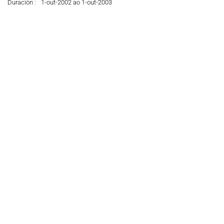
Duración :
1-out-2002 ao 1-out-2003