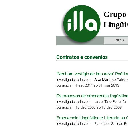
Grupo 
Lingüís
INICIO
Contratos e convenios
"Nenhum vestígio de impureza".Poétic
Investigador principal:
Alva Martínez Teixeir
Duración :
1-set-2011 ao 31-mai-2013
Os procesos de emerxencia lingüística 
Investigador principal:
Laura Tato Fontaíña
Duración :
18-dec-2007 ao 18-dec-2008
Emerxencia Lingüística e Literaria na G
Investigador principal:
Francisco Salinas Po