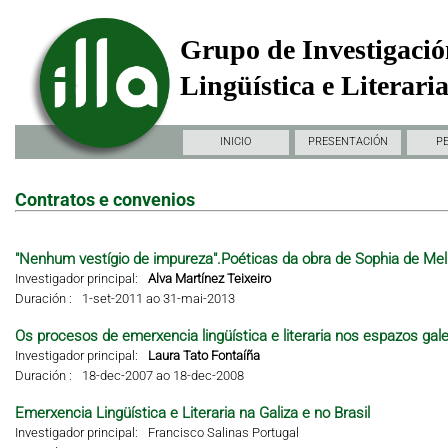
Grupo de Investigació
Lingüística e Literari
INICIO
PRESENTACIÓN
P
Contratos e convenios
"Nenhum vestígio de impureza".Poéticas da obra de Sophia de Mel
Investigador principal:
Alva Martínez Teixeiro
Duración :
1-set-2011 ao 31-mai-2013
Os procesos de emerxencia lingüística e literaria nos espazos gal
Investigador principal:
Laura Tato Fontaíña
Duración :
18-dec-2007 ao 18-dec-2008
Emerxencia Lingüística e Literaria na Galiza e no Brasil
Investigador principal:
Francisco Salinas Portugal