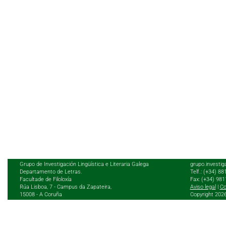
Grupo de Investigación Lingüística e Literaria Galega
grupo.investig
Departamento de Letras.
Telf.: (+34) 8
Facultade de Filoloxía
Fax: (+34) 98
Rúa Lisboa, 7 - Campus da Zapateira,
Aviso legal
|
Co
15008 - A Coruña
Copyright 202