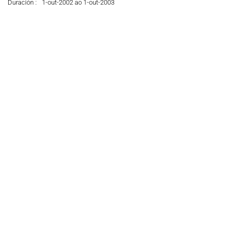
Duración :
1-out-2002 ao 1-out-2003