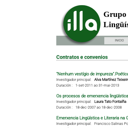
Grupo 
Lingüís
INICIO
Contratos e convenios
"Nenhum vestígio de impureza".Poétic
Investigador principal:
Alva Martínez Teixeir
Duración :
1-set-2011 ao 31-mai-2013
Os procesos de emerxencia lingüística 
Investigador principal:
Laura Tato Fontaíña
Duración :
18-dec-2007 ao 18-dec-2008
Emerxencia Lingüística e Literaria na G
Investigador principal:
Francisco Salinas Po