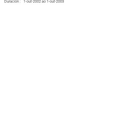
Duración :
1-out-2002 ao 1-out-2003