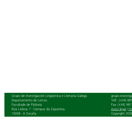
Grupo de Investigación Lingüística e Literaria Galega
grupo.investig
Departamento de Letras.
Telf.: (+34) 8
Facultade de Filoloxía
Fax: (+34) 98
Rúa Lisboa, 7 - Campus da Zapateira,
Aviso legal
|
Co
15008 - A Coruña
Copyright 202