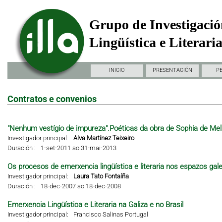
Grupo de Investigació
Lingüística e Literari
INICIO
PRESENTACIÓN
P
Contratos e convenios
"Nenhum vestígio de impureza".Poéticas da obra de Sophia de Mel
Investigador principal:
Alva Martínez Teixeiro
Duración :
1-set-2011 ao 31-mai-2013
Os procesos de emerxencia lingüística e literaria nos espazos gal
Investigador principal:
Laura Tato Fontaíña
Duración :
18-dec-2007 ao 18-dec-2008
Emerxencia Lingüística e Literaria na Galiza e no Brasil
Investigador principal:
Francisco Salinas Portugal