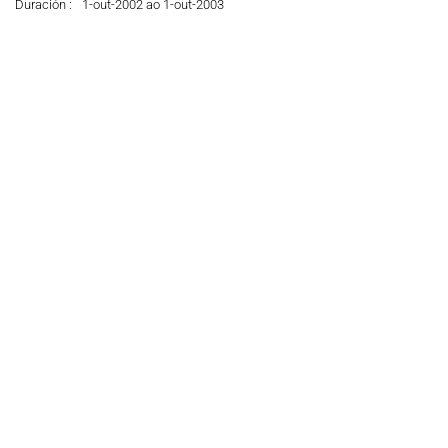
Duración :
1-out-2002 ao 1-out-2003