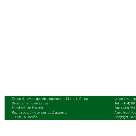
Grupo de Investigación Lingüística e Literaria Galega
grupo.investig
Departamento de Letras.
Telf.: (+34) 8
Facultade de Filoloxía
Fax: (+34) 98
Rúa Lisboa, 7 - Campus da Zapateira,
Aviso legal
|
Co
15008 - A Coruña
Copyright 202