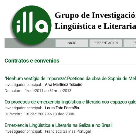
Grupo de Investigació
Lingüística e Literari
INICIO
PRESENTACIÓN
P
Contratos e convenios
"Nenhum vestígio de impureza".Poéticas da obra de Sophia de Mel
Investigador principal:
Alva Martínez Teixeiro
Duración :
1-set-2011 ao 31-mai-2013
Os procesos de emerxencia lingüística e literaria nos espazos gal
Investigador principal:
Laura Tato Fontaíña
Duración :
18-dec-2007 ao 18-dec-2008
Emerxencia Lingüística e Literaria na Galiza e no Brasil
Investigador principal:
Francisco Salinas Portugal