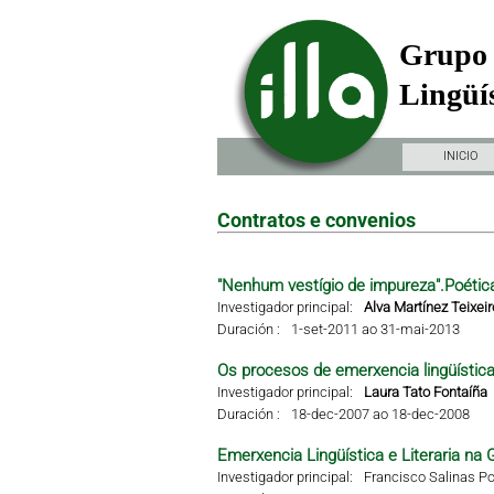
Grupo 
Lingüís
INICIO
Contratos e convenios
"Nenhum vestígio de impureza".Poétic
Investigador principal:
Alva Martínez Teixeir
Duración :
1-set-2011 ao 31-mai-2013
Os procesos de emerxencia lingüística 
Investigador principal:
Laura Tato Fontaíña
Duración :
18-dec-2007 ao 18-dec-2008
Emerxencia Lingüística e Literaria na G
Investigador principal:
Francisco Salinas Po