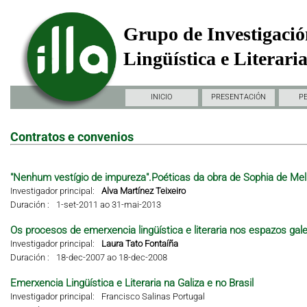
Grupo de Investigació
Lingüística e Literari
INICIO
PRESENTACIÓN
P
Contratos e convenios
"Nenhum vestígio de impureza".Poéticas da obra de Sophia de Mel
Investigador principal:
Alva Martínez Teixeiro
Duración :
1-set-2011 ao 31-mai-2013
Os procesos de emerxencia lingüística e literaria nos espazos gal
Investigador principal:
Laura Tato Fontaíña
Duración :
18-dec-2007 ao 18-dec-2008
Emerxencia Lingüística e Literaria na Galiza e no Brasil
Investigador principal:
Francisco Salinas Portugal