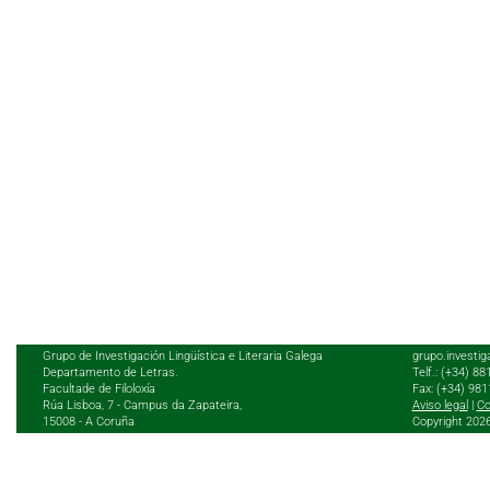
Grupo de Investigación Lingüística e Literaria Galega
grupo.investig
Departamento de Letras.
Telf.: (+34) 8
Facultade de Filoloxía
Fax: (+34) 98
Rúa Lisboa, 7 - Campus da Zapateira,
Aviso legal
|
Co
15008 - A Coruña
Copyright 202