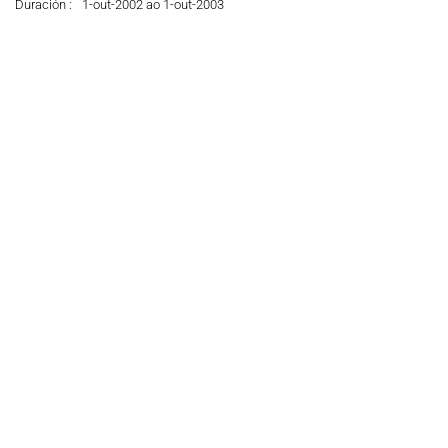
Duración :
1-out-2002 ao 1-out-2003