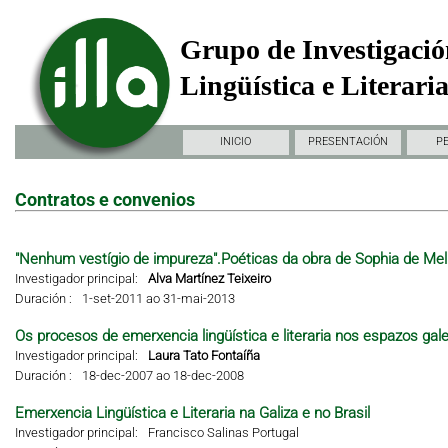
Grupo de Investigació
Lingüística e Literari
INICIO
PRESENTACIÓN
P
Contratos e convenios
"Nenhum vestígio de impureza".Poéticas da obra de Sophia de Mel
Investigador principal:
Alva Martínez Teixeiro
Duración :
1-set-2011 ao 31-mai-2013
Os procesos de emerxencia lingüística e literaria nos espazos gal
Investigador principal:
Laura Tato Fontaíña
Duración :
18-dec-2007 ao 18-dec-2008
Emerxencia Lingüística e Literaria na Galiza e no Brasil
Investigador principal:
Francisco Salinas Portugal