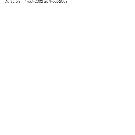
Duración :
1-out-2002 ao 1-out-2003