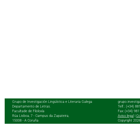
Grupo de Investigación Lingüística e Literaria Galega
grupo.investig
Departamento de Letras.
Telf.: (+34) 8
Facultade de Filoloxía
Fax: (+34) 98
Rúa Lisboa, 7 - Campus da Zapateira,
Aviso legal
|
Co
15008 - A Coruña
Copyright 202