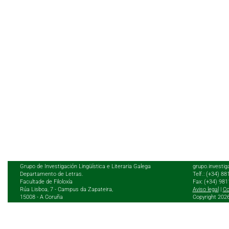
Grupo de Investigación Lingüística e Literaria Galega
grupo.investig
Departamento de Letras.
Telf.: (+34) 8
Facultade de Filoloxía
Fax: (+34) 98
Rúa Lisboa, 7 - Campus da Zapateira,
Aviso legal
|
Co
15008 - A Coruña
Copyright 202