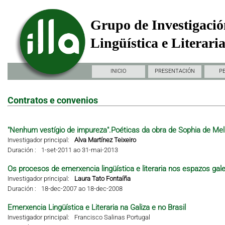
Grupo de Investigació
Lingüística e Literari
INICIO
PRESENTACIÓN
P
Contratos e convenios
"Nenhum vestígio de impureza".Poéticas da obra de Sophia de Mel
Investigador principal:
Alva Martínez Teixeiro
Duración :
1-set-2011 ao 31-mai-2013
Os procesos de emerxencia lingüística e literaria nos espazos gal
Investigador principal:
Laura Tato Fontaíña
Duración :
18-dec-2007 ao 18-dec-2008
Emerxencia Lingüística e Literaria na Galiza e no Brasil
Investigador principal:
Francisco Salinas Portugal