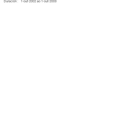
Duración :
1-out-2002 ao 1-out-2003