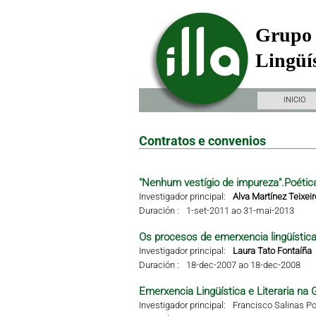
Grupo 
Lingüís
INICIO
Contratos e convenios
"Nenhum vestígio de impureza".Poétic
Investigador principal:
Alva Martínez Teixeir
Duración :
1-set-2011 ao 31-mai-2013
Os procesos de emerxencia lingüística 
Investigador principal:
Laura Tato Fontaíña
Duración :
18-dec-2007 ao 18-dec-2008
Emerxencia Lingüística e Literaria na G
Investigador principal:
Francisco Salinas Po