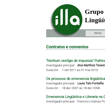
Grupo 
Lingüís
INICIO
Contratos e convenios
"Nenhum vestígio de impureza".Poétic
Investigador principal:
Alva Martínez Teixeir
Duración :
1-set-2011 ao 31-mai-2013
Os procesos de emerxencia lingüística 
Investigador principal:
Laura Tato Fontaíña
Duración :
18-dec-2007 ao 18-dec-2008
Emerxencia Lingüística e Literaria na G
Investigador principal:
Francisco Salinas Po