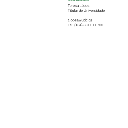
Teresa López
Titular de Universidade
t.lopez@udc.gal
Tel: (+34) 881 011 733