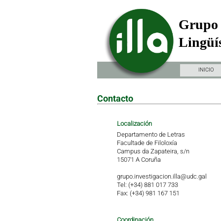
Grupo 
Lingüís
INICIO
Contacto
Localización
Departamento de Letras
Facultade de Filoloxía
Campus da Zapateira, s/n
15071 A Coruña
grupo.investigacion.illa@udc.gal
Tel: (+34) 881 017 733
Fax: (+34) 981 167 151
Coordinación