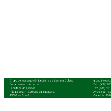
Grupo de Investigación Lingüística e Literaria Galega
grupo.investig
Departamento de Letras.
Telf.: (+34) 8
Facultade de Filoloxía
Fax: (+34) 98
Rúa Lisboa, 7 - Campus da Zapateira,
Aviso legal
|
Co
15008 - A Coruña
Copyright 202