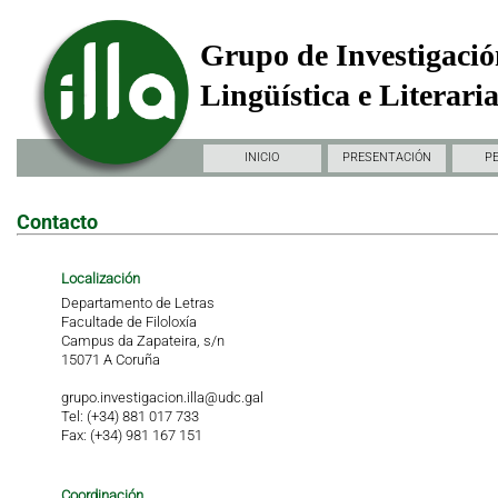
Grupo de Investigació
Lingüística e Literari
INICIO
PRESENTACIÓN
P
Contacto
Localización
Departamento de Letras
Facultade de Filoloxía
Campus da Zapateira, s/n
15071 A Coruña
grupo.investigacion.illa@udc.gal
Tel: (+34) 881 017 733
Fax: (+34) 981 167 151
Coordinación