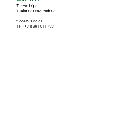
Teresa López
Titular de Universidade
t.lopez@udc.gal
Tel: (+34) 881 011 733