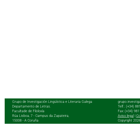
Grupo de Investigación Lingüística e Literaria Galega
grupo.investig
Departamento de Letras.
Telf.: (+34) 8
Facultade de Filoloxía
Fax: (+34) 98
Rúa Lisboa, 7 - Campus da Zapateira,
Aviso legal
|
Co
15008 - A Coruña
Copyright 202