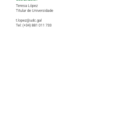
Teresa López
Titular de Universidade
t.lopez@udc.gal
Tel: (+34) 881 011 733