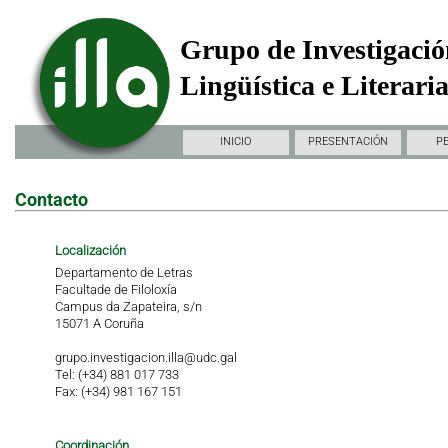
Grupo de Investigació
Lingüística e Literari
INICIO
PRESENTACIÓN
P
Contacto
Localización
Departamento de Letras
Facultade de Filoloxía
Campus da Zapateira, s/n
15071 A Coruña
grupo.investigacion.illa@udc.gal
Tel: (+34) 881 017 733
Fax: (+34) 981 167 151
Coordinación