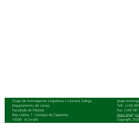
Grupo de Investigación Lingüística e Literaria Galega
grupo.investig
Departamento de Letras.
Telf.: (+34) 8
Facultade de Filoloxía
Fax: (+34) 98
Rúa Lisboa, 7 - Campus da Zapateira,
Aviso legal
|
Co
15008 - A Coruña
Copyright 202