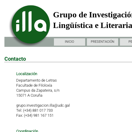
Grupo de Investigació
Lingüística e Literari
INICIO
PRESENTACIÓN
P
Contacto
Localización
Departamento de Letras
Facultade de Filoloxía
Campus da Zapateira, s/n
15071 A Coruña
grupo.investigacion.illa@udc.gal
Tel: (+34) 881 017 733
Fax: (+34) 981 167 151
Coordinación