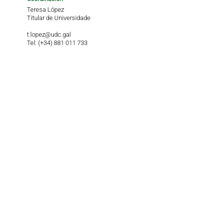
Teresa López
Titular de Universidade
t.lopez@udc.gal
Tel: (+34) 881 011 733