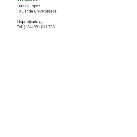
Teresa López
Titular de Universidade
t.lopez@udc.gal
Tel: (+34) 881 011 733