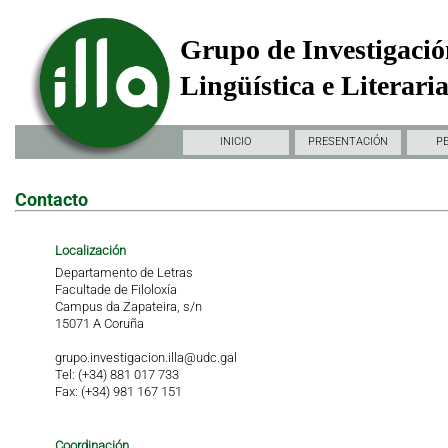
Grupo de Investigació
Lingüística e Literari
INICIO
PRESENTACIÓN
P
Contacto
Localización
Departamento de Letras
Facultade de Filoloxía
Campus da Zapateira, s/n
15071 A Coruña
grupo.investigacion.illa@udc.gal
Tel: (+34) 881 017 733
Fax: (+34) 981 167 151
Coordinación