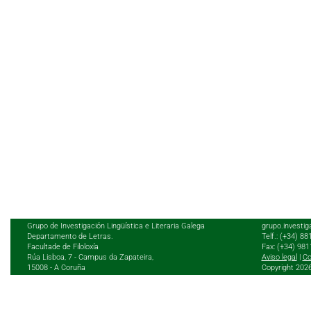
Grupo de Investigación Lingüística e Literaria Galega
grupo.investig
Departamento de Letras.
Telf.: (+34) 8
Facultade de Filoloxía
Fax: (+34) 98
Rúa Lisboa, 7 - Campus da Zapateira,
Aviso legal
|
Co
15008 - A Coruña
Copyright 202