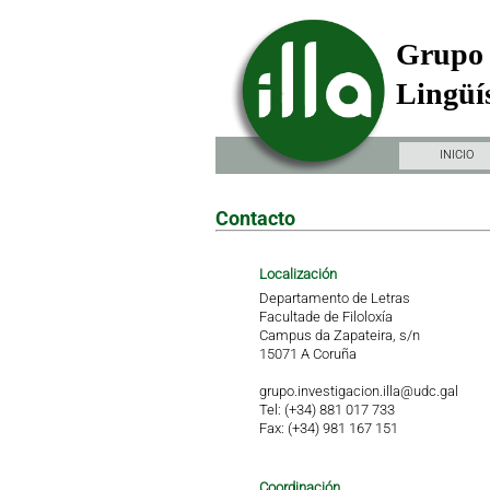
Grupo 
Lingüís
INICIO
Contacto
Localización
Departamento de Letras
Facultade de Filoloxía
Campus da Zapateira, s/n
15071 A Coruña
grupo.investigacion.illa@udc.gal
Tel: (+34) 881 017 733
Fax: (+34) 981 167 151
Coordinación