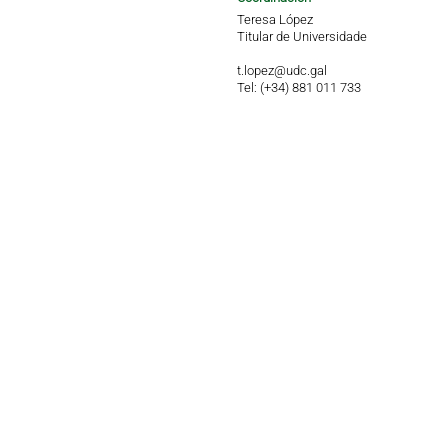
Teresa López
Titular de Universidade
t.lopez@udc.gal
Tel: (+34) 881 011 733