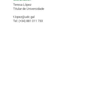
Teresa López
Titular de Universidade
t.lopez@udc.gal
Tel: (+34) 881 011 733