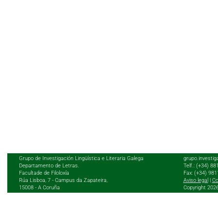
Grupo de Investigación Lingüística e Literaria Galega
grupo.investig
Departamento de Letras.
Telf.: (+34) 8
Facultade de Filoloxía
Fax: (+34) 98
Rúa Lisboa, 7 - Campus da Zapateira,
Aviso legal
|
Co
15008 - A Coruña
Copyright 202