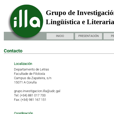
Grupo de Investigació
Lingüística e Literari
INICIO
PRESENTACIÓN
P
Contacto
Localización
Departamento de Letras
Facultade de Filoloxía
Campus da Zapateira, s/n
15071 A Coruña
grupo.investigacion.illa@udc.gal
Tel: (+34) 881 017 733
Fax: (+34) 981 167 151
Coordinación