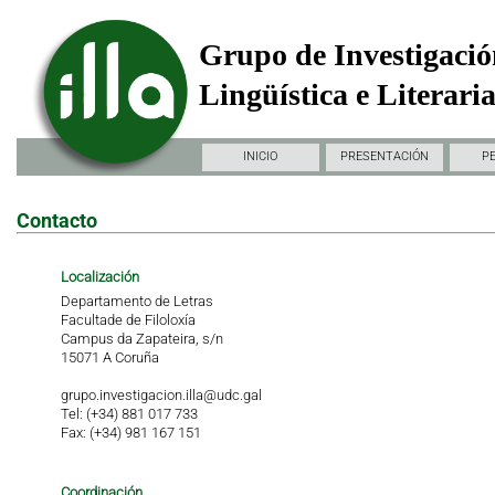
Grupo de Investigació
Lingüística e Literari
INICIO
PRESENTACIÓN
P
Contacto
Localización
Departamento de Letras
Facultade de Filoloxía
Campus da Zapateira, s/n
15071 A Coruña
grupo.investigacion.illa@udc.gal
Tel: (+34) 881 017 733
Fax: (+34) 981 167 151
Coordinación