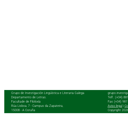
Grupo de Investigación Lingüística e Literaria Galega
grupo.investig
Departamento de Letras.
Telf.: (+34) 8
Facultade de Filoloxía
Fax: (+34) 98
Rúa Lisboa, 7 - Campus da Zapateira,
Aviso legal
|
Co
15008 - A Coruña
Copyright 202