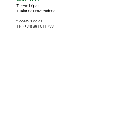
Teresa López
Titular de Universidade
t.lopez@udc.gal
Tel: (+34) 881 011 733