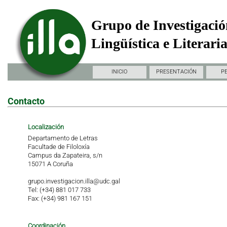
Grupo de Investigació
Lingüística e Literari
INICIO
PRESENTACIÓN
P
Contacto
Localización
Departamento de Letras
Facultade de Filoloxía
Campus da Zapateira, s/n
15071 A Coruña
grupo.investigacion.illa@udc.gal
Tel: (+34) 881 017 733
Fax: (+34) 981 167 151
Coordinación