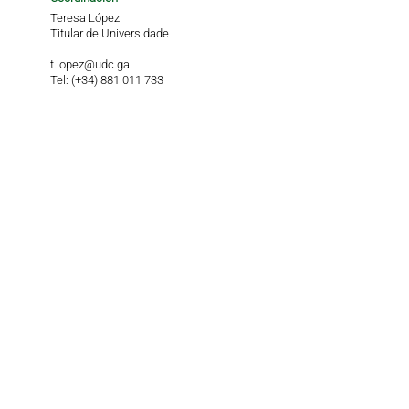
Teresa López
Titular de Universidade
t.lopez@udc.gal
Tel: (+34) 881 011 733