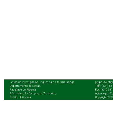
Grupo de Investigación Lingüística e Literaria Galega
grupo.investig
Departamento de Letras.
Telf.: (+34) 8
Facultade de Filoloxía
Fax: (+34) 98
Rúa Lisboa, 7 - Campus da Zapateira,
Aviso legal
|
Co
15008 - A Coruña
Copyright 202