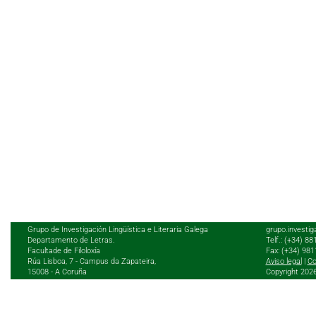
Grupo de Investigación Lingüística e Literaria Galega
grupo.investig
Departamento de Letras.
Telf.: (+34) 8
Facultade de Filoloxía
Fax: (+34) 98
Rúa Lisboa, 7 - Campus da Zapateira,
Aviso legal
|
Co
15008 - A Coruña
Copyright 202