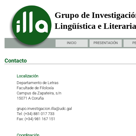
Grupo de Investigació
Lingüística e Literari
INICIO
PRESENTACIÓN
P
Contacto
Localización
Departamento de Letras
Facultade de Filoloxía
Campus da Zapateira, s/n
15071 A Coruña
grupo.investigacion.illa@udc.gal
Tel: (+34) 881 017 733
Fax: (+34) 981 167 151
Coordinación