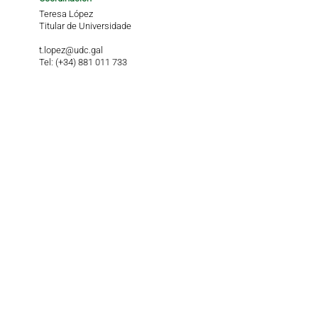
Teresa López
Titular de Universidade
t.lopez@udc.gal
Tel: (+34) 881 011 733