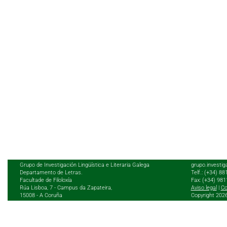
Grupo de Investigación Lingüística e Literaria Galega
grupo.investig
Departamento de Letras.
Telf.: (+34) 8
Facultade de Filoloxía
Fax: (+34) 98
Rúa Lisboa, 7 - Campus da Zapateira,
Aviso legal
|
Co
15008 - A Coruña
Copyright 202