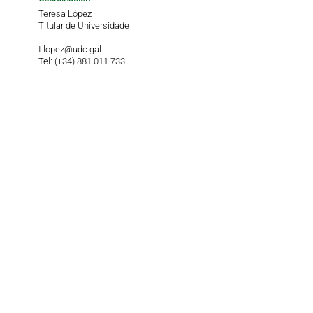
Teresa López
Titular de Universidade
t.lopez@udc.gal
Tel: (+34) 881 011 733