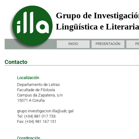
Grupo de Investigació
Lingüística e Literari
INICIO
PRESENTACIÓN
P
Contacto
Localización
Departamento de Letras
Facultade de Filoloxía
Campus da Zapateira, s/n
15071 A Coruña
grupo.investigacion.illa@udc.gal
Tel: (+34) 881 017 733
Fax: (+34) 981 167 151
Coordinación