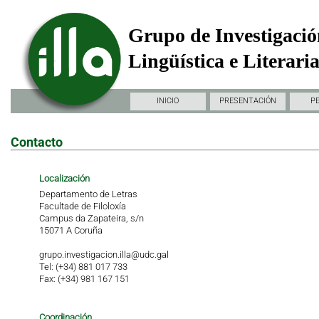
Grupo de Investigació
Lingüística e Literari
INICIO
PRESENTACIÓN
P
Contacto
Localización
Departamento de Letras
Facultade de Filoloxía
Campus da Zapateira, s/n
15071 A Coruña
grupo.investigacion.illa@udc.gal
Tel: (+34) 881 017 733
Fax: (+34) 981 167 151
Coordinación