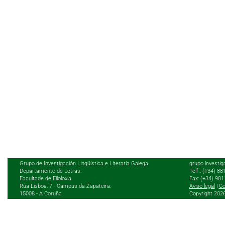
Grupo de Investigación Lingüística e Literaria Galega
grupo.investig
Departamento de Letras.
Telf.: (+34) 8
Facultade de Filoloxía
Fax: (+34) 98
Rúa Lisboa, 7 - Campus da Zapateira,
Aviso legal
|
Co
15008 - A Coruña
Copyright 202